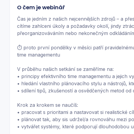
O čem je webinář
Čas je jedním z našich nejcennějších zdrojů – a př
cítíme zahlceni úkoly a požadavky okolí, jindy ztrác
přeorganizováváním nebo nekonečným odkládání
⏱️ proto první pondělky v měsíci patří pravidelné
time managementu
V průběhu našich setkání se zaměříme na:
• principy efektivního time managementu a jejich vy
• hledání vlastního plánovacího stylu a nástrojů, 
• sdílení tipů, zkušeností a osvědčených metod od o
Krok za krokem se naučíš:
• pracovat s prioritami a nastavovat si realistické cíl
• plánovat tak, aby sis udržel/a rovnováhu mezi p
• vytvářet systémy, které podporují dlouhodobou udr