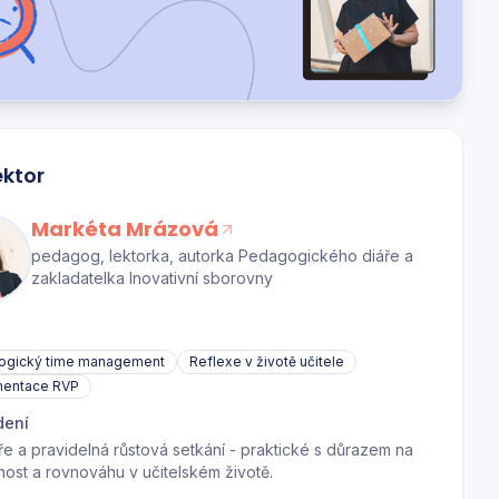
ektor
Markéta Mrázová
pedagog, lektorka, autorka Pedagogického diáře a
zakladatelka Inovativní sborovny
a
ogický time management
Reflexe v životě učitele
mentace RVP
dení
e a pravidelná růstová setkání - praktické s důrazem na
lnost a rovnováhu v učitelském životě.