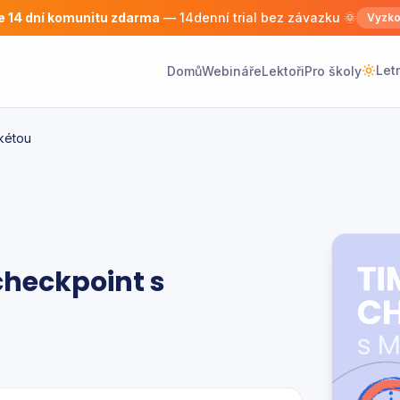
e 14 dní komunitu zdarma
— 14denní trial bez závazku 🌞
Vyzko
Let
Domů
Webináře
Lektoři
Pro školy
kétou
heckpoint s