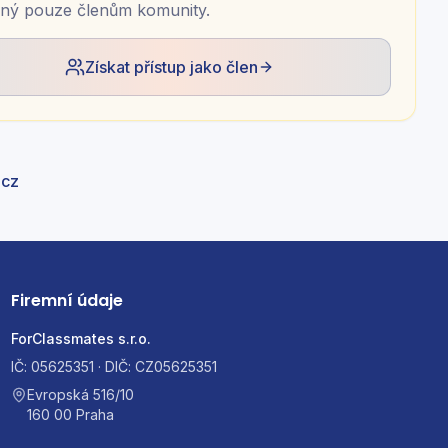
ný pouze členům komunity.
Získat přístup jako člen
.cz
Firemní údaje
ForClassmates s.r.o.
IČ: 05625351 · DIČ: CZ05625351
Evropská 516/10
160 00 Praha