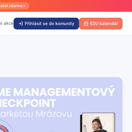
ušet zdarma
ní akce
Přihlásit se do komunity
EDU kalendář