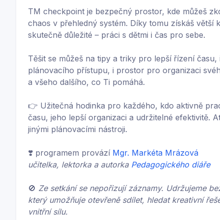
TM checkpoint je bezpečný prostor, kde můžeš zkoum
chaos v přehledný systém. Díky tomu získáš větší kli
skutečně důležité – práci s dětmi i čas pro sebe.
Těšit se můžeš na tipy a triky pro lepší řízení času, 
plánovacího přístupu, i prostor pro organizaci své
a všeho dalšího, co Ti pomáhá.
👉 Užitečná hodinka pro každého, kdo aktivně pra
času, jeho lepší organizaci a udržitelné efektivitě. 
jinými plánovacími nástroji.
❣️ programem provází
Mgr. Markéta Mrázová
učitelka, lektorka a autorka
Pedagogického diáře
🚫
Ze setkání se nepořizují záznamy. Udržujeme be
který umožňuje otevřeně sdílet, hledat kreativní řeš
vnitřní sílu.