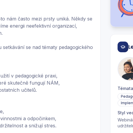
esto nám často mezi prsty uniká. Někdy se
íme energii neefektivní organizací,
m.
L
mu setkávání se nad tématy pedagogického
užití v pedagogické praxi,
které skutečně fungují NÁM,
Témat
statních učitelů.
Pedag
Imple
e,
Styl ve
ovinnostmi a odpočinkem,
Webinář
žitelnost a snižují stres.
udržite