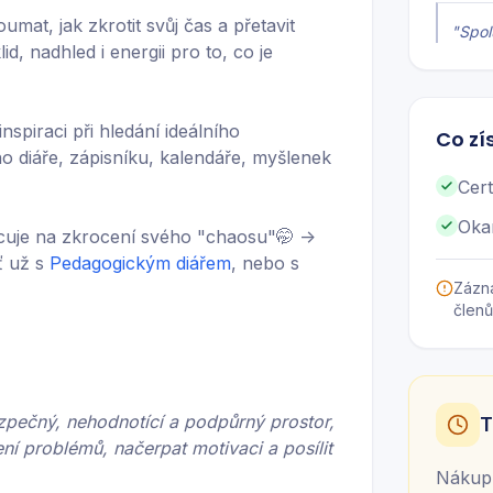
at, jak zkrotit svůj čas a přetavit
"
Spol
d, nadhled i energii pro to, co je
inspiraci při hledání ideálního
Co zí
ho diáře, zápisníku, kalendáře, myšlenek
Cert
Oka
cuje na zkrocení svého "chaosu"🤭 ->
Ať už s
Pedagogickým diářem
, nebo s
Zázn
členů
zpečný, nehodnotící a podpůrný prostor,
T
ení problémů, načerpat motivaci a posílit
Nákup 