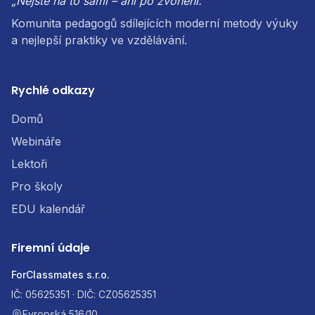
„Nejste na to sami – ani po zvonění."
Komunita pedagogů sdílejících moderní metody výuky
a nejlepší praktiky ve vzdělávání.
Rychlé odkazy
Domů
Webináře
Lektoři
Pro školy
EDU kalendář
Firemní údaje
ForClassmates s.r.o.
IČ: 05625351 · DIČ: CZ05625351
Evropská 516/10