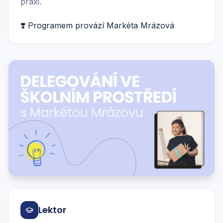
praxi.
❣️ Programem provází Markéta Mrázová
Lektor