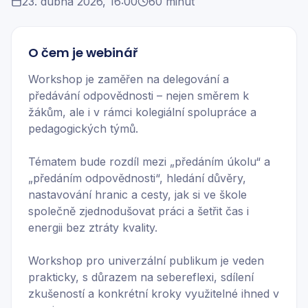
23. dubna 2026, 16:00
60 minut
O čem je webinář
Workshop je zaměřen na delegování a
předávání odpovědnosti – nejen směrem k
žákům, ale i v rámci kolegiální spolupráce a
pedagogických týmů.
Tématem bude rozdíl mezi „předáním úkolu“ a
„předáním odpovědnosti“, hledání důvěry,
nastavování hranic a cesty, jak si ve škole
společně zjednodušovat práci a šetřit čas i
energii bez ztráty kvality.
Workshop pro univerzální publikum je veden
prakticky, s důrazem na sebereflexi, sdílení
zkušeností a konkrétní kroky využitelné ihned v