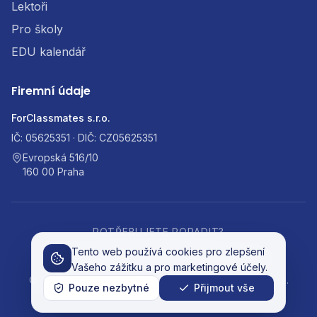
Lektoři
Pro školy
EDU kalendář
Firemní údaje
ForClassmates s.r.o.
IČ: 05625351 · DIČ: CZ05625351
Evropská 516/10
160 00 Praha
POTŘEBUJETE PORADIT?
Tento web používá cookies pro zlepšení
podpora@inovativni-sborovna.cz
Vašeho zážitku a pro marketingové účely.
©
2026
Inovativní sborovna. Všechna práva vyhrazena.
Pouze nezbytné
Přijmout vše