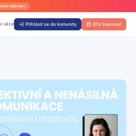
ušet zdarma
ní akce
Přihlásit se do komunity
EDU kalendář