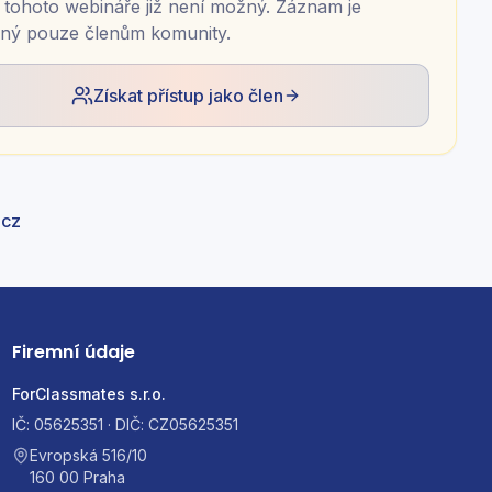
tohoto webináře již není možný. Záznam je
ný pouze členům komunity.
Získat přístup jako člen
.cz
Firemní údaje
ForClassmates s.r.o.
IČ: 05625351 · DIČ: CZ05625351
Evropská 516/10
160 00 Praha