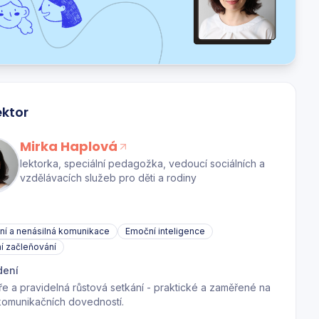
ektor
Mirka Haplová
lektorka, speciální pedagožka, vedoucí sociálních a
vzdělávacích služeb pro děti a rodiny
a
vní a nenásilná komunikace
Emoční inteligence
ní začleňování
dení
e a pravidelná růstová setkání - praktické a zaměřené na
komunikačních dovedností.