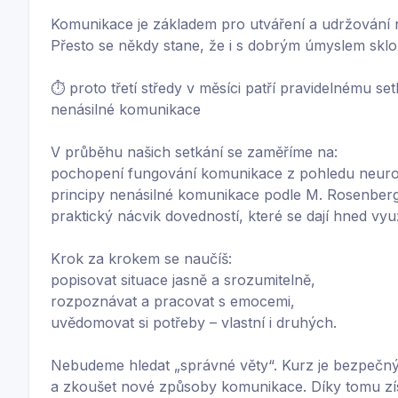
Komunikace je základem pro utváření a udržování n
Přesto se někdy stane, že i s dobrým úmyslem skl
⏱️ proto třetí středy v měsíci patří pravidelnému se
nenásilné komunikace
V průběhu našich setkání se zaměříme na:
pochopení fungování komunikace z pohledu neuro
principy nenásilné komunikace podle M. Rosenber
praktický nácvik dovedností, které se dají hned vyu
Krok za krokem se naučíš:
popisovat situace jasně a srozumitelně,
rozpoznávat a pracovat s emocemi,
uvědomovat si potřeby – vlastní i druhých.
Nebudeme hledat „správné věty“. Kurz je bezpečný
a zkoušet nové způsoby komunikace. Díky tomu získ