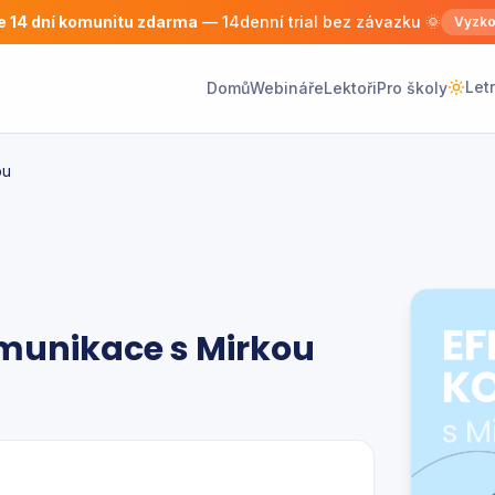
e 14 dní komunitu zdarma
— 14denní trial bez závazku 🌞
Vyzko
Let
Domů
Webináře
Lektoři
Pro školy
ou
omunikace s Mirkou