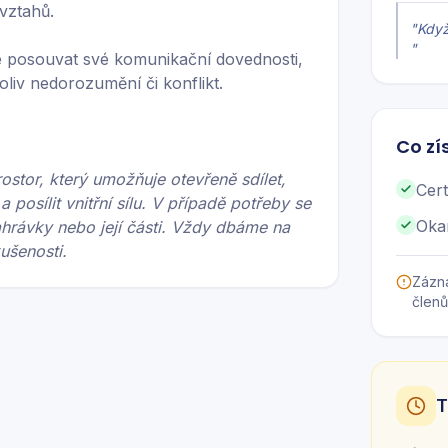
 vztahů.
"
Když
"
e posouvat své komunikační dovednosti,
oliv nedorozumění či konflikt.
Co zí
stor, který umožňuje otevřeně sdílet,
Cert
 posílit vnitřní sílu. V případě potřeby se
Oka
hrávky nebo její části. Vždy dbáme na
kušenosti.
Zázn
členů
T