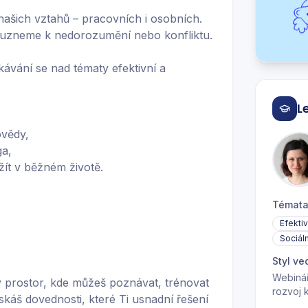
ašich vztahů – pracovních i osobních.
ouzneme k nedorozumění nebo konfliktu.
tkávání se nad tématy efektivní a
L
vědy,
ga,
žít v běžném životě.
Témat
Efekti
Sociál
Styl ve
Webinář
 prostor, kde můžeš poznávat, trénovat
rozvoj 
áš dovednosti, které Ti usnadní řešení