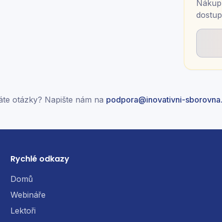
Nákup 
dostup
te otázky? Napište nám na
podpora@inovativni-sborovna
Rychlé odkazy
Domů
Webináře
Lektoři