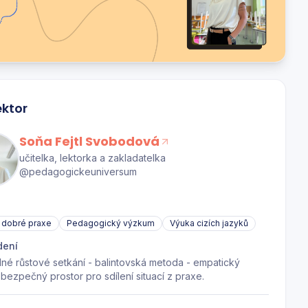
ektor
Soňa Fejtl Svobodová
učitelka, lektorka a zakladatelka
@pedagogickeuniversum
a
í dobré praxe
Pedagogický výzkum
Výuka cizích jazyků
dení
lné růstové setkání - balintovská metoda - empatický
 bezpečný prostor pro sdílení situací z praxe.