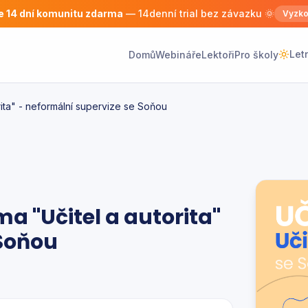
e 14 dní komunitu zdarma
— 14denní trial bez závazku 🌞
Vyzko
Let
Domů
Webináře
Lektoři
Pro školy
rita" - neformální supervize se Soňou
a "Učitel a autorita"
 Soňou