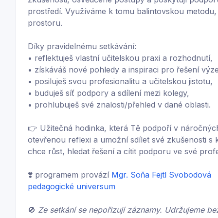
prostředí. Využíváme k tomu balintovskou metodu, 
prostoru.
Díky pravidelnému setkávání:
• reflektuješ vlastní učitelskou praxi a rozhodnutí,
• získáváš nové pohledy a inspiraci pro řešení výze
• posiluješ svou profesionalitu a učitelskou jistotu,
• buduješ síť podpory a sdílení mezi kolegy,
• prohlubuješ své znalosti/přehled v dané oblasti.
👉 Užitečná hodinka, která Tě podpoří v náročných
otevřenou reflexi a umožní sdílet své zkušenosti s 
chce růst, hledat řešení a cítit podporu ve své profe
❣️ programem provází
Mgr. Soňa Fejtl Svobodová
pedagogické universum
🚫
Ze setkání se nepořizují záznamy. Udržujeme be