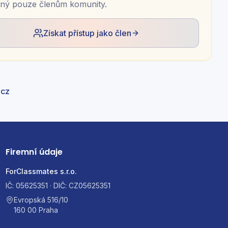
ný pouze členům komunity.
Získat přístup jako člen
.cz
Firemní údaje
ForClassmates s.r.o.
IČ: 05625351 · DIČ: CZ05625351
Evropská 516/10
160 00 Praha