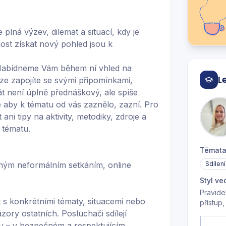
plná výzev, dilemat a situací, kdy je
nost získat nový pohled jsou k
 Nabídneme Vám během ní vhled na
L
e zapojíte se svými připomínkami,
t není úplně přednáškový, ale spíše
e aby k tématu od vás zaznělo, zazní. Pro
i tipy na aktivity, metodiky, zdroje a
 tématu.
Témat
leným neformálním setkáním, online
Sdílen
Styl ve
Pravide
 s konkrétními tématy, situacemi nebo
přístup,
zory ostatních. Posluchači sdílejí
u – v bezpečném a respektujícím