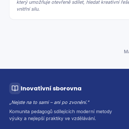
který umožňuje otevřeně sdílet, hledat kreativní řeš
vnitřní sílu.
Má
Inovativní sborovna
„Nejste na to sami – ani po zvonění."
Komunita pedagogů sdílejících moderní metody
výuky a nejlepší praktiky ve vzdělávání.