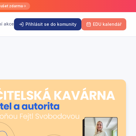
ušet zdarma
ní akce
Přihlásit se do komunity
EDU kalendář