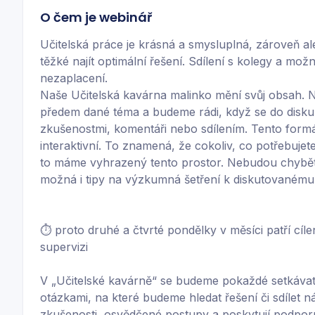
O čem je webinář
Učitelská práce je krásná a smysluplná, zároveň ale 
těžké najít optimální řešení. Sdílení s kolegy a mož
nezaplacení.
Naše Učitelská kavárna malinko mění svůj obsah.
předem dané téma a budeme rádi, když se do diskuz
zkušenostmi, komentáři nebo sdílením. Tento formá
interaktivní. To znamená, že cokoliv, co potřebujet
to máme vyhrazený tento prostor. Nebudou chybět an
možná i tipy na výzkumná šetření k diskutovanému
⏱️ proto druhé a čtvrté pondělky v měsíci patří cí
supervizi
V „Učitelské kavárně“ se budeme pokaždé setkávat
otázkami, na které budeme hledat řešení či sdílet ná
zkušenosti, osvědčené postupy a poskytují podpor