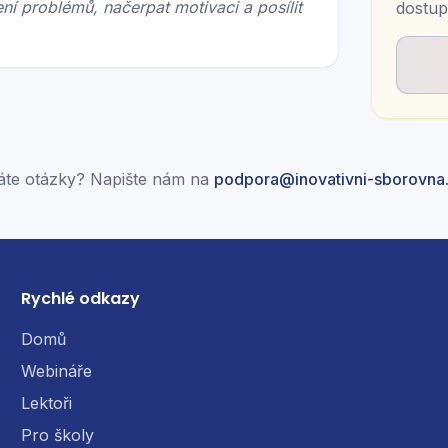
ení problémů, načerpat motivaci a posílit
dostup
te otázky? Napište nám na
podpora@inovativni-sborovna
Rychlé odkazy
Domů
Webináře
Lektoři
Pro školy