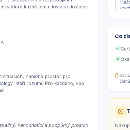
"
Každ
díky které každé téma dostane dostatek
strac
Co zí
v,
Cert
Oka
Zázn
 situacích, nabídne prostor pro
členů
kolegy, kteří rozumí. Pro každého, kdo
si.
T
zpečný, nehodnotící a podpůrný prostor,
Nákup 