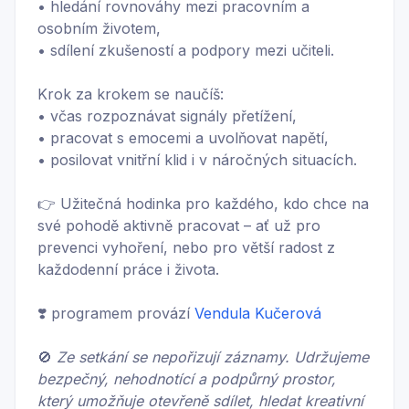
• hledání rovnováhy mezi pracovním a
osobním životem,
• sdílení zkušeností a podpory mezi učiteli.
Krok za krokem se naučíš:
• včas rozpoznávat signály přetížení,
• pracovat s emocemi a uvolňovat napětí,
• posilovat vnitřní klid i v náročných situacích.
👉 Užitečná hodinka pro každého, kdo chce na
své pohodě aktivně pracovat – ať už pro
prevenci vyhoření, nebo pro větší radost z
každodenní práce i života.
❣️ programem provází
Vendula Kučerová
🚫
Ze setkání se nepořizují záznamy. Udržujeme
bezpečný, nehodnotící a podpůrný prostor,
který umožňuje otevřeně sdílet, hledat kreativní