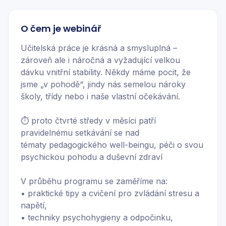
O čem je webinář
Učitelská práce je krásná a smysluplná –
zároveň ale i náročná a vyžadující velkou
dávku vnitřní stability. Někdy máme pocit, že
jsme „v pohodě“, jindy nás semelou nároky
školy, třídy nebo i naše vlastní očekávání.
⏱️ proto čtvrté středy v měsíci patří
pravidelnému setkávání se nad
tématy pedagogického well-beingu, péči o svou
psychickou pohodu a duševní zdraví
V průběhu programu se zaměříme na:
• praktické tipy a cvičení pro zvládání stresu a
napětí,
• techniky psychohygieny a odpočinku,