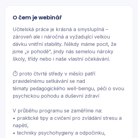
O čem je webinář
Učitelská práce je krásná a smysluplná –
zároveň ale i náročná a vyžadující velkou
dávku vnitřní stability. Někdy máme pocit, že
jsme „v pohodě“, jindy nás semelou nároky
školy, třídy nebo i naše vlastní očekávání.
⏱️ proto čtvrté středy v měsíci patří
pravidelnému setkávání se nad
tématy pedagogického well-beingu, péči o svou
psychickou pohodu a duševní zdraví
V průběhu programu se zaměříme na:
• praktické tipy a cvičení pro zvládání stresu a
napětí,
• techniky psychohygieny a odpočinku,